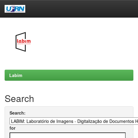
Skip
navigation
Labim
Search
Search:
for