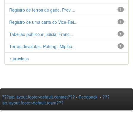
Registro de ferros de gado. Provi...
1
Registro de uma carta do Vice-Rei...
1
Tabelião público e judicial Franc...
1
Terras devolutas. Potengi. Mipibu...
1
< previous
???jsp.layout.footer-default.contact???
-
Feedback
-
???
jsp.layout.footer-default.team???