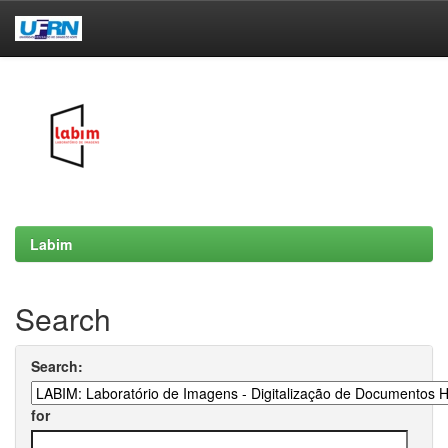
Skip
navigation
Labim
Search
Search:
for