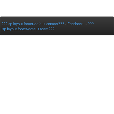
???jsp.layout.footer-default.contact???
-
Feedback
-
???
jsp.layout.footer-default.team???