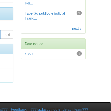
Rei...
Tabelião público e judicial
1
Franc...
next >
next
Date issued
1659
1
ct???
-
Feedback
-
???jsp.layout.footer-default.team???