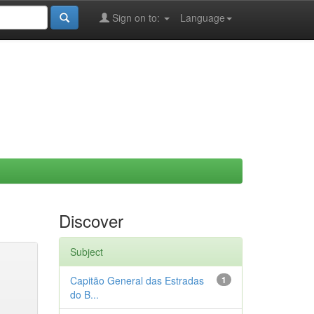
Sign on to:
Language
Discover
Subject
Capitão General das Estradas
1
do B...