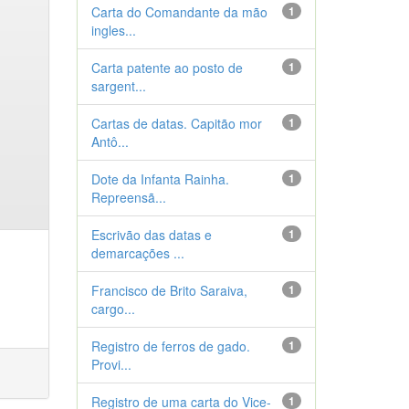
Carta do Comandante da mão
1
ingles...
Carta patente ao posto de
1
sargent...
Cartas de datas. Capitão mor
1
Antô...
Dote da Infanta Rainha.
1
Repreensã...
Escrivão das datas e
1
demarcações ...
Francisco de Brito Saraiva,
1
cargo...
Registro de ferros de gado.
1
Provi...
Registro de uma carta do Vice-
1