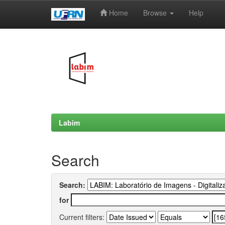
Home
Browse
Help
Skip
navigation
Labim
Search
Search:
for
Current filters: