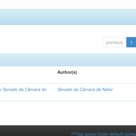
previous
1
Author(s)
 do Senado da Câmara do
Senado da Câmara de Natal
???jsp.layout.footer-default.conta