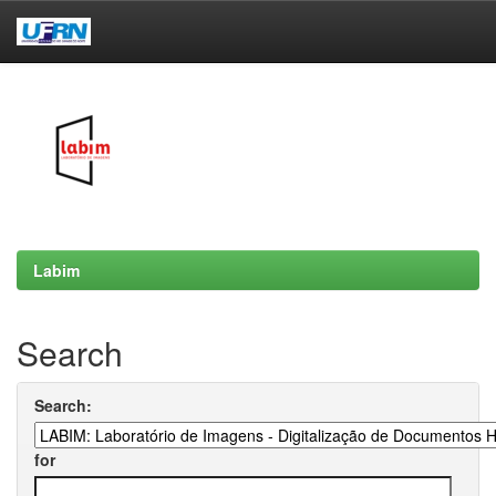
Skip
navigation
Labim
Search
Search:
for