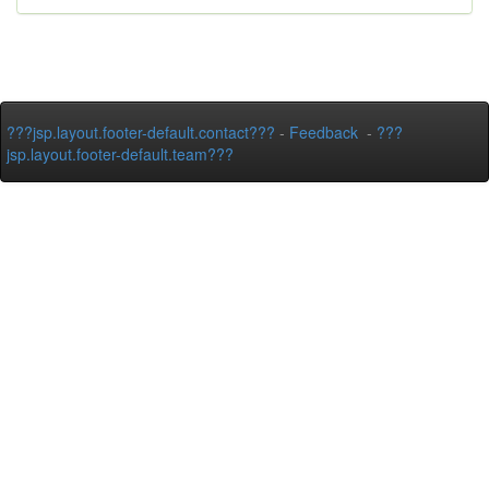
???jsp.layout.footer-default.contact???
-
Feedback
-
???
jsp.layout.footer-default.team???