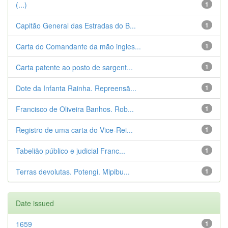
(...)
1
Capitão General das Estradas do B...
1
Carta do Comandante da mão ingles...
1
Carta patente ao posto de sargent...
1
Dote da Infanta Rainha. Repreensã...
1
Francisco de Oliveira Banhos. Rob...
1
Registro de uma carta do Vice-Rei...
1
Tabelião público e judicial Franc...
1
Terras devolutas. Potengi. Mipibu...
1
Date issued
1659
1