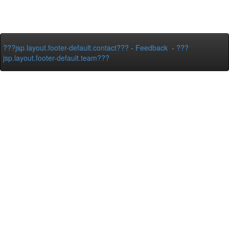
???jsp.layout.footer-default.contact???
-
Feedback
-
???
jsp.layout.footer-default.team???