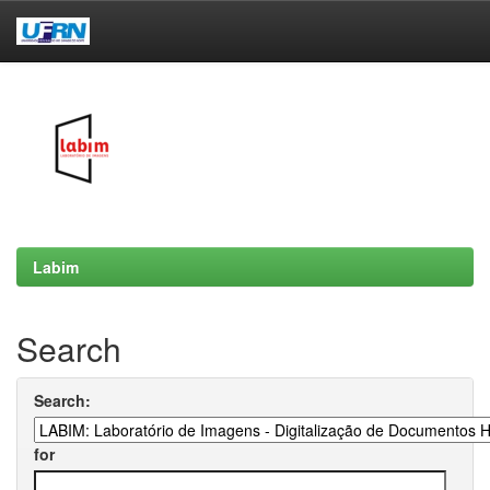
Skip
navigation
Labim
Search
Search:
for