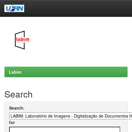
Skip
navigation
Labim
Search
Search:
for