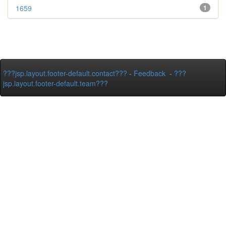
1659
1
???jsp.layout.footer-default.contact???
-
Feedback
-
???
jsp.layout.footer-default.team???