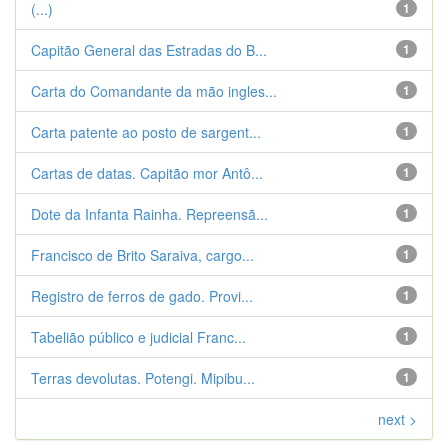
(...)
1
Capitão General das Estradas do B...
1
Carta do Comandante da mão ingles...
1
Carta patente ao posto de sargent...
1
Cartas de datas. Capitão mor Antô...
1
Dote da Infanta Rainha. Repreensã...
1
Francisco de Brito Saraiva, cargo...
1
Registro de ferros de gado. Provi...
1
Tabelião público e judicial Franc...
1
Terras devolutas. Potengi. Mipibu...
1
next >