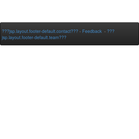
???jsp.layout.footer-default.contact???
-
Feedback
-
???
jsp.layout.footer-default.team???