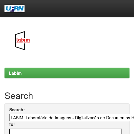
Skip
navigation
Labim
Search
Search:
for