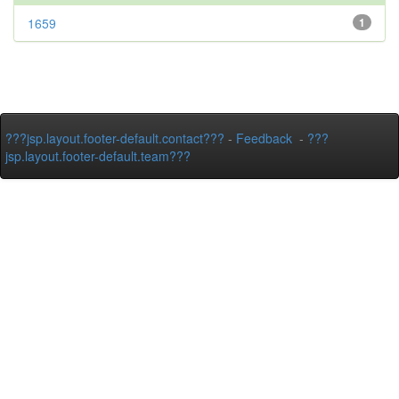
1659
1
???jsp.layout.footer-default.contact???
-
Feedback
-
???
jsp.layout.footer-default.team???