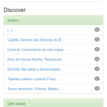
Discover
Subject
(...)
1
Capitão General das Estradas do B...
1
Carta do Comandante da mão ingles...
1
Dote da Infanta Rainha. Repreensã...
1
Escrivão das datas e demarcações ...
1
Tabelião público e judicial Franc...
1
Terras devolutas. Potengi. Mipibu...
1
Date issued