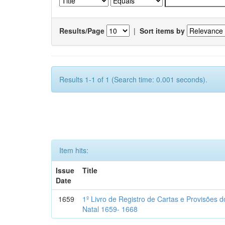
Results/Page
|
Sort items by
Results 1-1 of 1 (Search time: 0.001 seconds).
Item hits:
Issue
Title
Date
1659
1º Livro de Registro de Cartas e Provisões
Natal 1659- 1668