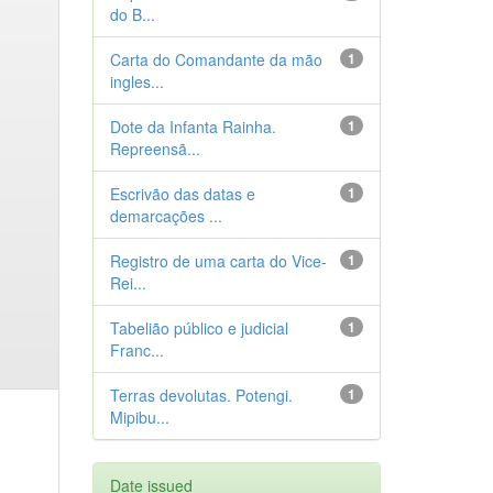
do B...
Carta do Comandante da mão
1
ingles...
Dote da Infanta Rainha.
1
Repreensã...
Escrivão das datas e
1
demarcações ...
Registro de uma carta do Vice-
1
Rei...
Tabelião público e judicial
1
Franc...
Terras devolutas. Potengi.
1
Mipibu...
Date issued