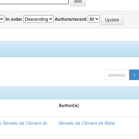
In order
Authors/record
previous
1
Author(s)
 do Senado da Câmara do
Senado da Câmara de Natal