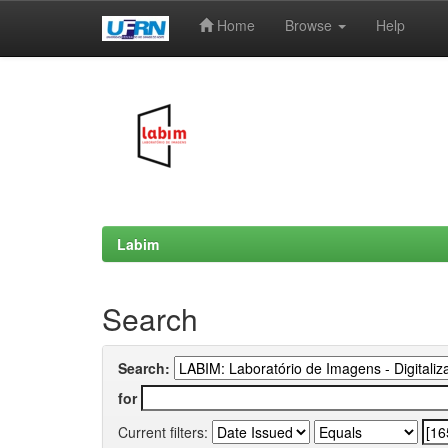
Home
Browse
Help
Skip
navigation
Labim
Search
Search:
for
Current filters: