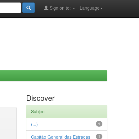
Sign on to:
Language
Discover
Subject
(...)
1
Capitão General das Estradas
1