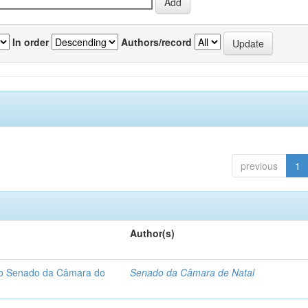
In order
Authors/record
previous
1
Author(s)
 do Senado da Câmara do
Senado da Câmara de Natal