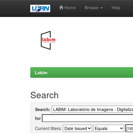
Home
Browse
Help
Skip
navigation
Labim
Search
Search:
for
Current filters: