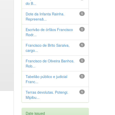
do B...
Dote da Infanta Rainha.
1
Repreensã...
Escrivão de órfãos Francisco
1
Rodr...
Francisco de Brito Saraiva,
1
cargo...
Francisco de Oliveira Banhos.
1
Rob...
Tabelião público e judicial
1
Franc...
Terras devolutas. Potengi.
1
Mipibu...
Date issued