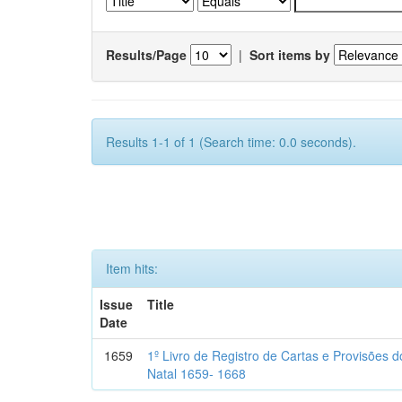
Results/Page
|
Sort items by
Results 1-1 of 1 (Search time: 0.0 seconds).
Item hits:
Issue
Title
Date
1659
1º Livro de Registro de Cartas e Provisões
Natal 1659- 1668