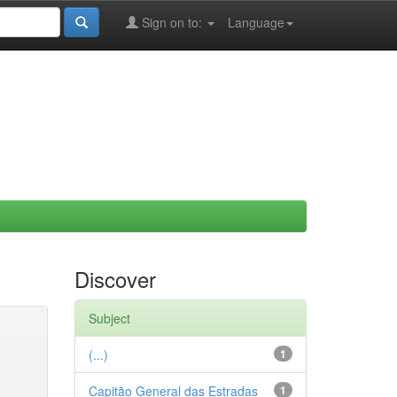
Sign on to:
Language
Discover
Subject
(...)
1
Capitão General das Estradas
1