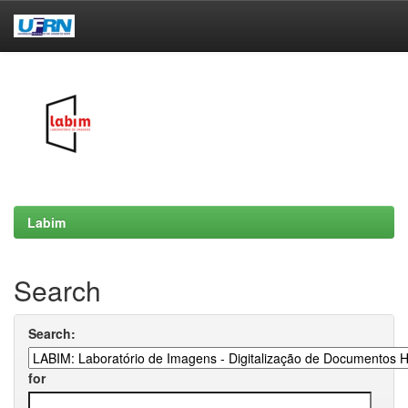
Skip
navigation
Labim
Search
Search:
for