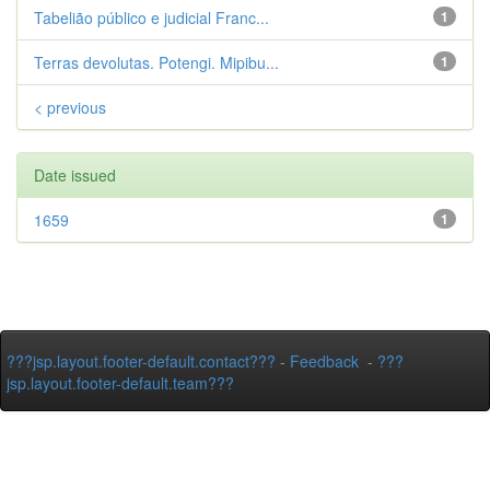
Tabelião público e judicial Franc...
1
Terras devolutas. Potengi. Mipibu...
1
< previous
Date issued
1659
1
???jsp.layout.footer-default.contact???
-
Feedback
-
???
jsp.layout.footer-default.team???