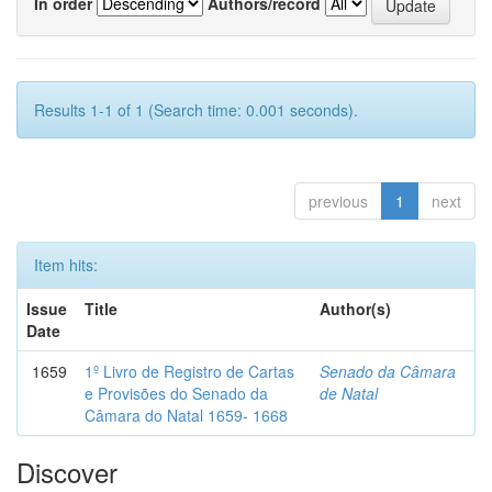
In order
Authors/record
Results 1-1 of 1 (Search time: 0.001 seconds).
previous
1
next
Item hits:
Issue
Title
Author(s)
Date
1659
1º Livro de Registro de Cartas
Senado da Câmara
e Provisões do Senado da
de Natal
Câmara do Natal 1659- 1668
Discover