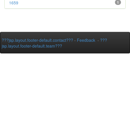
1659
1
???jsp.layout.footer-default.contact???
-
Feedback
-
???
jsp.layout.footer-default.team???