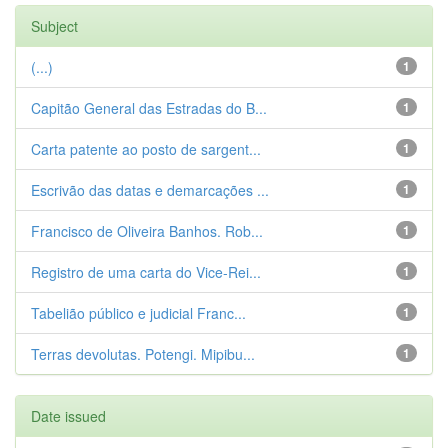
Subject
(...)
1
Capitão General das Estradas do B...
1
Carta patente ao posto de sargent...
1
Escrivão das datas e demarcações ...
1
Francisco de Oliveira Banhos. Rob...
1
Registro de uma carta do Vice-Rei...
1
Tabelião público e judicial Franc...
1
Terras devolutas. Potengi. Mipibu...
1
Date issued