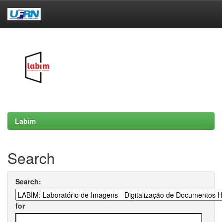
Skip
navigation
Labim
Search
Search:
for