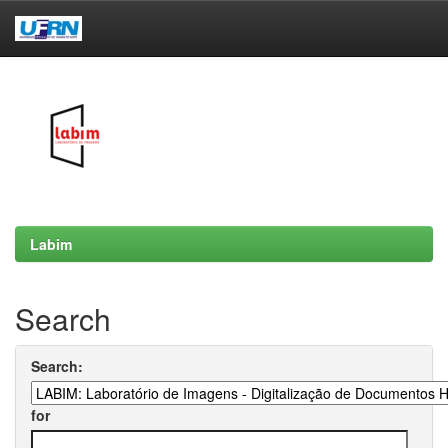
Skip
navigation
Labim
Search
Search:
for