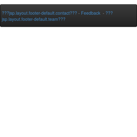
???jsp.layout.footer-default.contact???
-
Feedback
-
???
jsp.layout.footer-default.team???