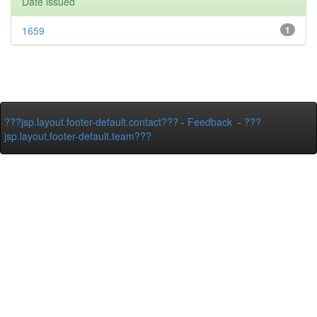
Date issued
1659
1
???jsp.layout.footer-default.contact???
-
Feedback
-
???
jsp.layout.footer-default.team???