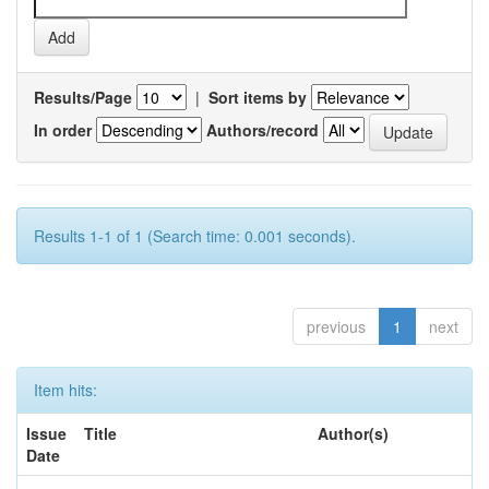
Results/Page
|
Sort items by
In order
Authors/record
Results 1-1 of 1 (Search time: 0.001 seconds).
previous
1
next
Item hits:
Issue
Title
Author(s)
Date