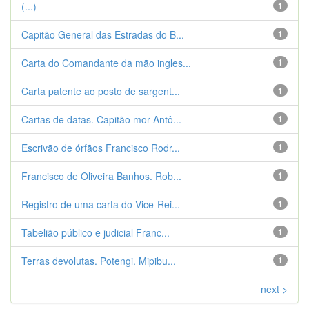
(...)
1
Capitão General das Estradas do B...
1
Carta do Comandante da mão ingles...
1
Carta patente ao posto de sargent...
1
Cartas de datas. Capitão mor Antô...
1
Escrivão de órfãos Francisco Rodr...
1
Francisco de Oliveira Banhos. Rob...
1
Registro de uma carta do Vice-Rei...
1
Tabelião público e judicial Franc...
1
Terras devolutas. Potengi. Mipibu...
1
next >