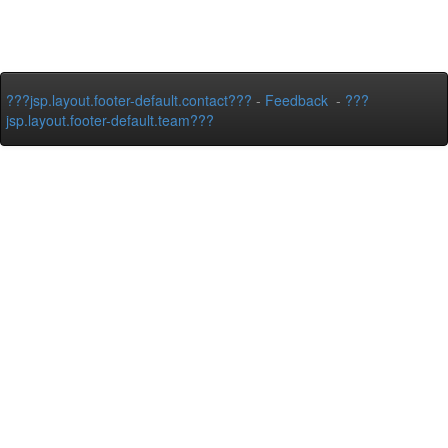
???jsp.layout.footer-default.contact???
-
Feedback
-
???
jsp.layout.footer-default.team???