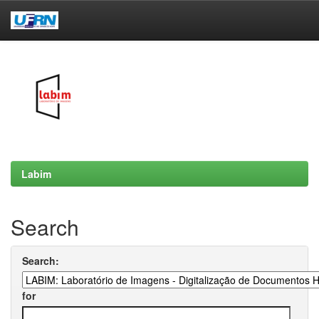
Skip
navigation
Labim
Search
Search:
for