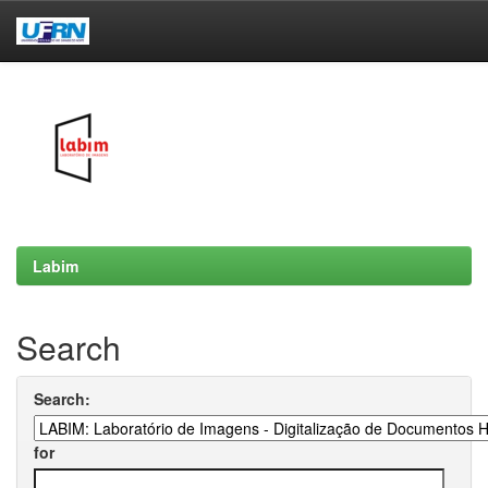
Skip
navigation
Labim
Search
Search:
for