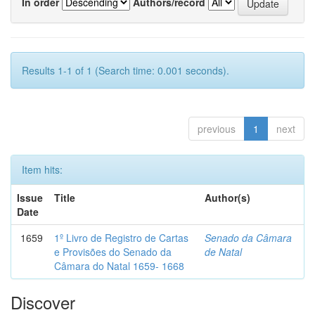
In order
Authors/record
Results 1-1 of 1 (Search time: 0.001 seconds).
previous
1
next
Item hits:
Issue
Title
Author(s)
Date
1659
1º Livro de Registro de Cartas
Senado da Câmara
e Provisões do Senado da
de Natal
Câmara do Natal 1659- 1668
Discover