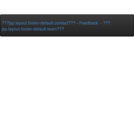
???jsp.layout.footer-default.contact???
-
Feedback
-
???
jsp.layout.footer-default.team???