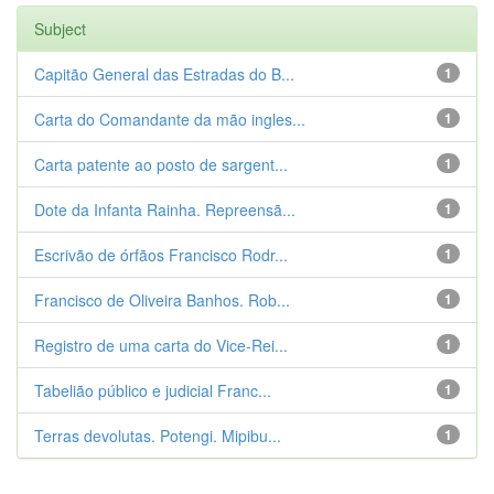
Subject
Capitão General das Estradas do B...
1
Carta do Comandante da mão ingles...
1
Carta patente ao posto de sargent...
1
Dote da Infanta Rainha. Repreensã...
1
Escrivão de órfãos Francisco Rodr...
1
Francisco de Oliveira Banhos. Rob...
1
Registro de uma carta do Vice-Rei...
1
Tabelião público e judicial Franc...
1
Terras devolutas. Potengi. Mipibu...
1