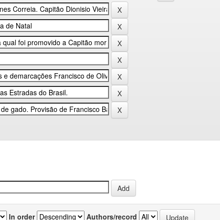
In order
Authors/record