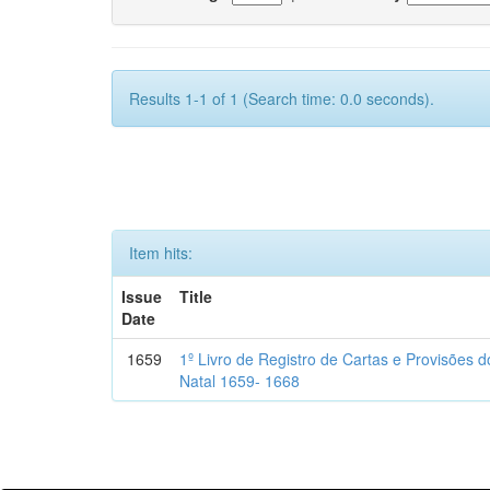
Results 1-1 of 1 (Search time: 0.0 seconds).
Item hits:
Issue
Title
Date
1659
1º Livro de Registro de Cartas e Provisões
Natal 1659- 1668