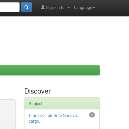
Sign on to:
Language
Discover
Subject
Francisco de Brito Saraiva,
1
cargo...