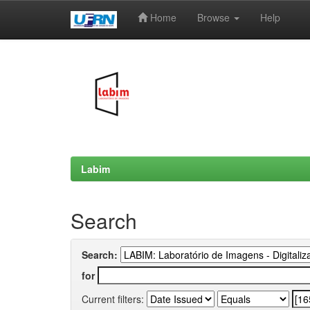
Home
Browse
Help
Skip
navigation
Labim
Search
Search:
for
Current filters: