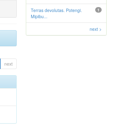
Terras devolutas. Potengi.
1
Mipibu...
next >
next