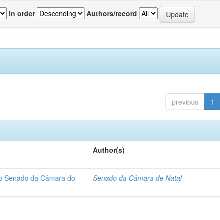
In order
Authors/record
previous
1
Author(s)
 do Senado da Câmara do
Senado da Câmara de Natal