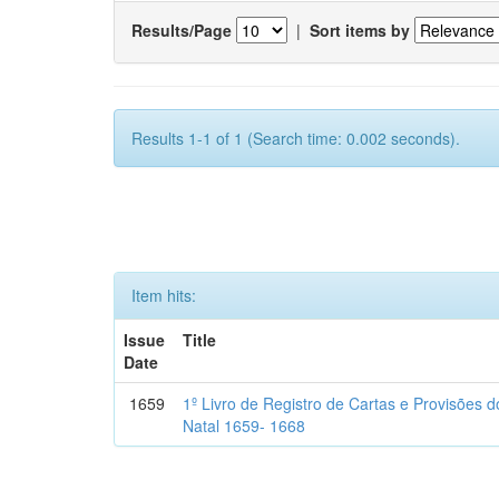
Results/Page
|
Sort items by
Results 1-1 of 1 (Search time: 0.002 seconds).
Item hits:
Issue
Title
Date
1659
1º Livro de Registro de Cartas e Provisões
Natal 1659- 1668