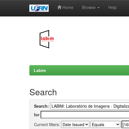
Home
Browse
Help
Skip
navigation
Labim
Search
Search:
for
Current filters: