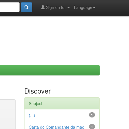
Sign on to:
Language
Discover
Subject
(...)
1
Carta do Comandante da mão
1