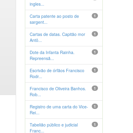
ingles...
Carta patente ao posto de
1
sargent...
Cartas de datas. Capitão mor
1
Antô...
Dote da Infanta Rainha.
1
Repreensã...
Escrivão de órfãos Francisco
1
Rodr...
Francisco de Oliveira Banhos.
1
Rob...
Registro de uma carta do Vice-
1
Rei...
Tabelião público e judicial
1
Franc...