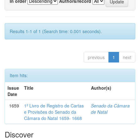
In order
Authors/record
Results 1-1 of 1 (Search time: 0.001 seconds).
previous
1
next
Item hits:
Issue
Title
Author(s)
Date
1659
1º Livro de Registro de Cartas
Senado da Câmara
e Provisões do Senado da
de Natal
Câmara do Natal 1659- 1668
Discover