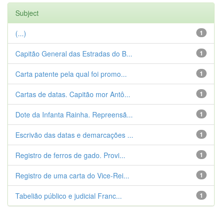
Subject
(...)
1
Capitão General das Estradas do B...
1
Carta patente pela qual foi promo...
1
Cartas de datas. Capitão mor Antô...
1
Dote da Infanta Rainha. Repreensã...
1
Escrivão das datas e demarcações ...
1
Registro de ferros de gado. Provi...
1
Registro de uma carta do Vice-Rei...
1
Tabelião público e judicial Franc...
1