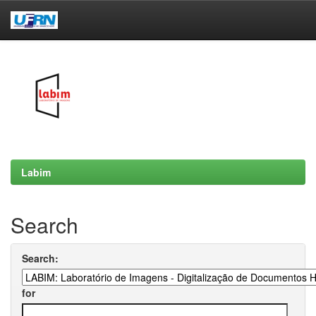
Skip
navigation
Labim
Search
Search:
for