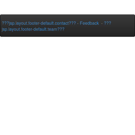
???jsp.layout.footer-default.contact???
-
Feedback
-
???
jsp.layout.footer-default.team???