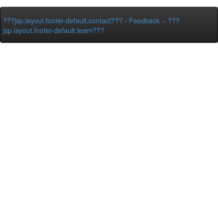
???jsp.layout.footer-default.contact???
-
Feedback
-
???
jsp.layout.footer-default.team???