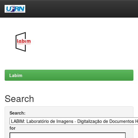
Skip
navigation
Labim
Search
Search:
for