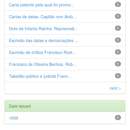
Carta patente pela qual foi promo...
1
Cartas de datas. Capitão mor Antô...
1
Dote da Infanta Rainha. Repreensã...
1
Escrivão das datas e demarcações ...
1
Escrivão de órfãos Francisco Rodr...
1
Francisco de Oliveira Banhos. Rob...
1
Tabelião público e judicial Franc...
1
next >
Date issued
1659
1