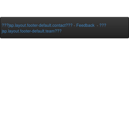
???jsp.layout.footer-default.contact???
-
Feedback
-
???
jsp.layout.footer-default.team???