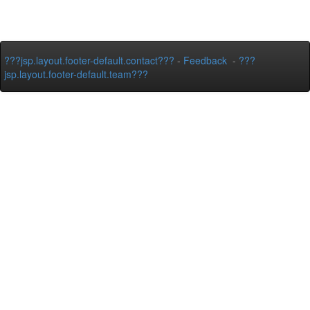
???jsp.layout.footer-default.contact???
-
Feedback
-
???
jsp.layout.footer-default.team???