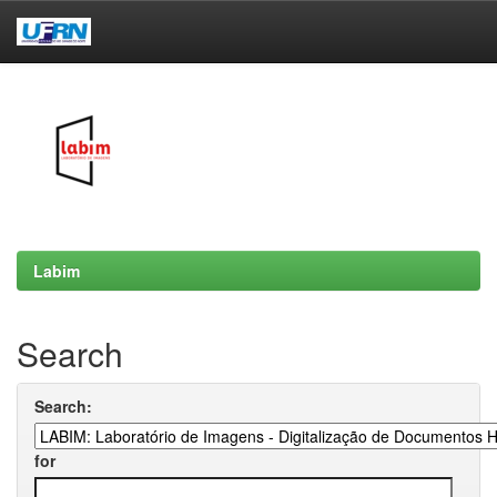
Skip
navigation
Labim
Search
Search:
for