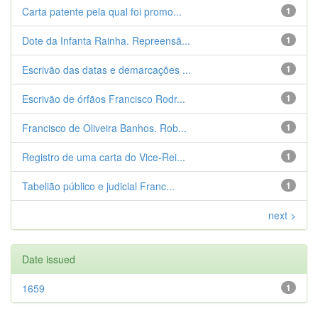
Carta patente pela qual foi promo...
1
Dote da Infanta Rainha. Repreensã...
1
Escrivão das datas e demarcações ...
1
Escrivão de órfãos Francisco Rodr...
1
Francisco de Oliveira Banhos. Rob...
1
Registro de uma carta do Vice-Rei...
1
Tabelião público e judicial Franc...
1
next >
Date issued
1659
1