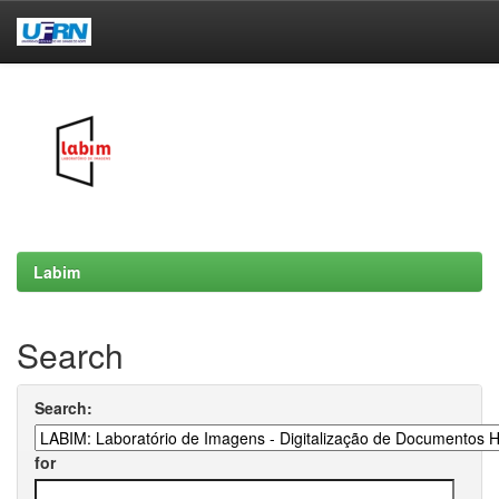
Skip
navigation
Labim
Search
Search:
for