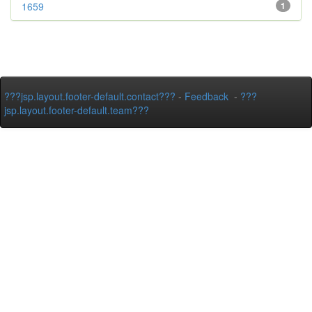
1659
1
???jsp.layout.footer-default.contact???
-
Feedback
-
???
jsp.layout.footer-default.team???