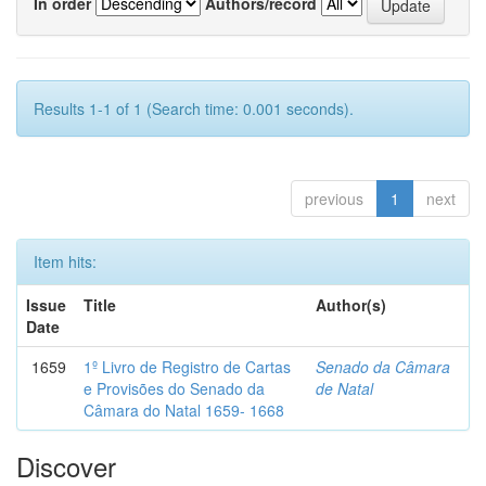
In order
Authors/record
Results 1-1 of 1 (Search time: 0.001 seconds).
previous
1
next
Item hits:
Issue
Title
Author(s)
Date
1659
1º Livro de Registro de Cartas
Senado da Câmara
e Provisões do Senado da
de Natal
Câmara do Natal 1659- 1668
Discover