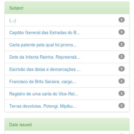
Subject
(...)
1
Capitão General das Estradas do B...
1
Carta patente pela qual foi promo...
1
Dote da Infanta Rainha. Repreensã...
1
Escrivão das datas e demarcações ...
1
Francisco de Brito Saraiva, cargo...
1
Registro de uma carta do Vice-Rei...
1
Terras devolutas. Potengi. Mipibu...
1
Date issued