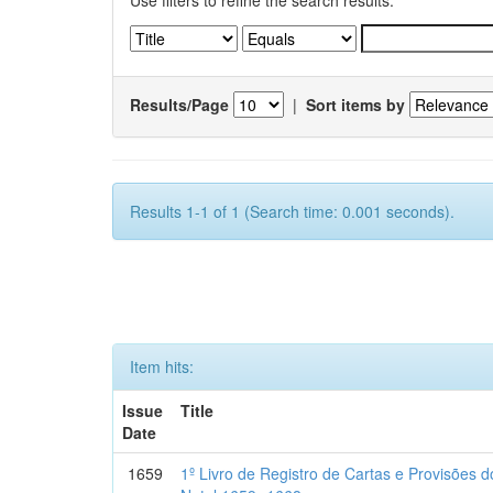
Use filters to refine the search results.
Results/Page
|
Sort items by
Results 1-1 of 1 (Search time: 0.001 seconds).
Item hits:
Issue
Title
Date
1659
1º Livro de Registro de Cartas e Provisões