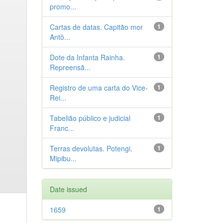
promo...
Cartas de datas. Capitão mor
1
Antô...
Dote da Infanta Rainha.
1
Repreensã...
Registro de uma carta do Vice-
1
Rei...
Tabelião público e judicial
1
Franc...
Terras devolutas. Potengi.
1
Mipibu...
Date issued
1659
1