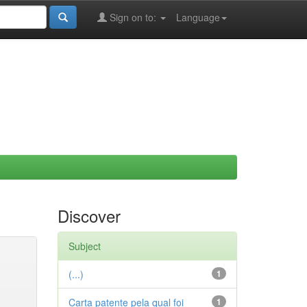
Sign on to:
Language
Discover
Subject
(...)
1
Carta patente pela qual foi
1