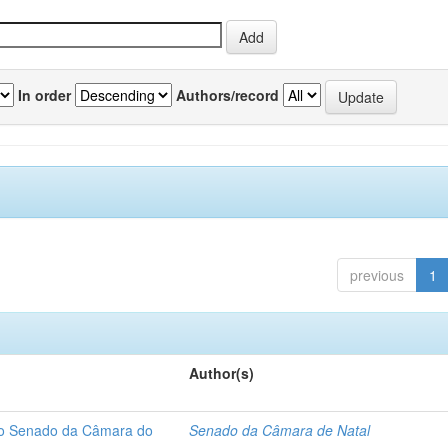
In order
Authors/record
previous
1
Author(s)
 do Senado da Câmara do
Senado da Câmara de Natal