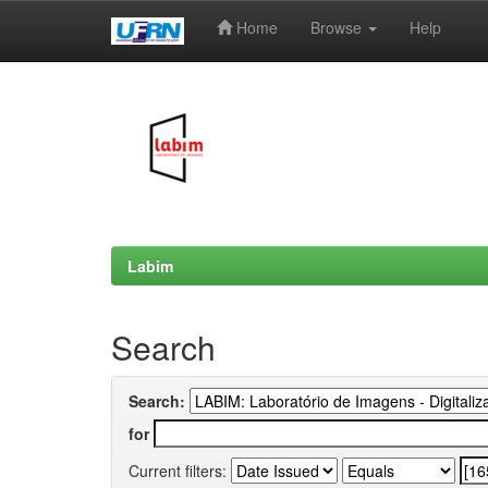
Home
Browse
Help
Skip
navigation
Labim
Search
Search:
for
Current filters: