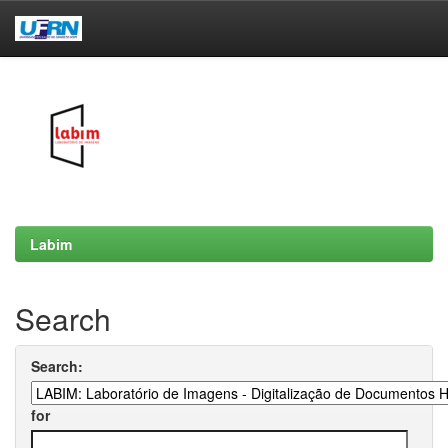
Skip
navigation
Labim
Search
Search:
for