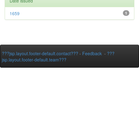
Date issued
1659
1
???jsp.layout.footer-default.contact???
-
Feedback
-
???
jsp.layout.footer-default.team???