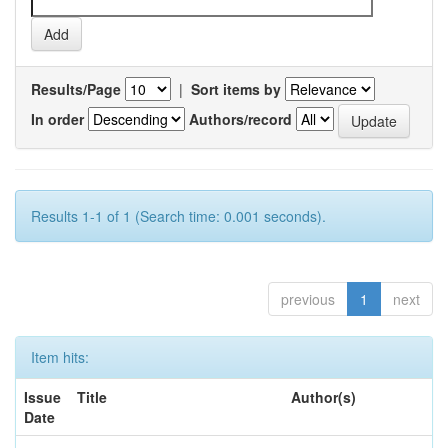
Results/Page
|
Sort items by
In order
Authors/record
Results 1-1 of 1 (Search time: 0.001 seconds).
previous
1
next
Item hits:
Issue
Title
Author(s)
Date