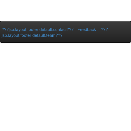
???jsp.layout.footer-default.contact???
-
Feedback
-
???
jsp.layout.footer-default.team???