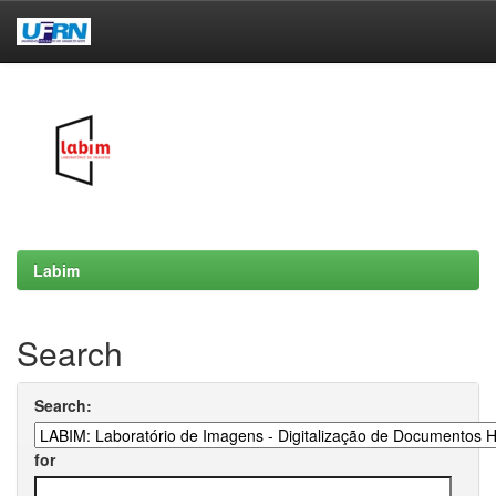
Skip
navigation
Labim
Search
Search:
for