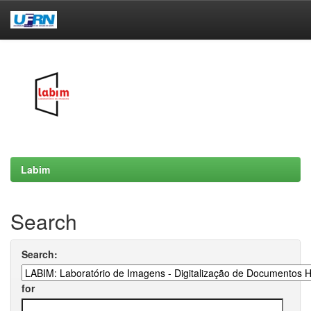
Skip
navigation
Labim
Search
Search:
for