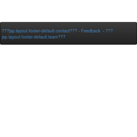
???jsp.layout.footer-default.contact???
-
Feedback
-
???
jsp.layout.footer-default.team???