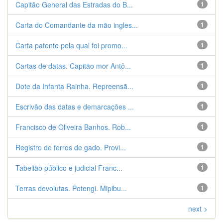
Capitão General das Estradas do B...
1
Carta do Comandante da mão ingles...
1
Carta patente pela qual foi promo...
1
Cartas de datas. Capitão mor Antô...
1
Dote da Infanta Rainha. Repreensã...
1
Escrivão das datas e demarcações ...
1
Francisco de Oliveira Banhos. Rob...
1
Registro de ferros de gado. Provi...
1
Tabelião público e judicial Franc...
1
Terras devolutas. Potengi. Mipibu...
1
next >