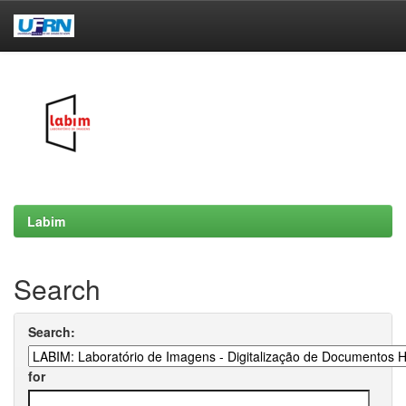
Skip
navigation
Labim
Search
Search:
for