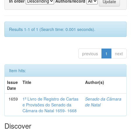
In order
Authors/record
Results 1-1 of 1 (Search time: 0.001 seconds).
previous
1
next
Item hits:
Issue
Title
Author(s)
Date
1659
1º Livro de Registro de Cartas
Senado da Câmara
e Provisões do Senado da
de Natal
Câmara do Natal 1659- 1668
Discover