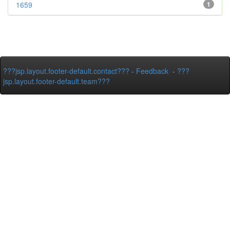
1659
1
???jsp.layout.footer-default.contact???
-
Feedback
-
???
jsp.layout.footer-default.team???