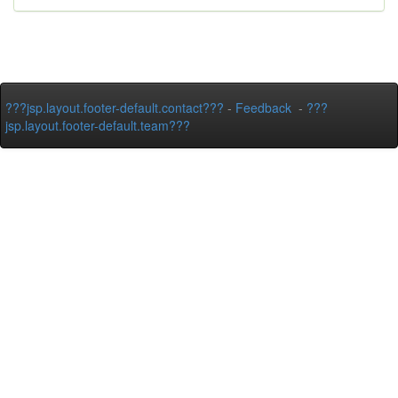
???jsp.layout.footer-default.contact???
-
Feedback
-
???
jsp.layout.footer-default.team???