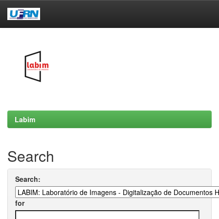
Skip
navigation
Labim
Search
Search:
for