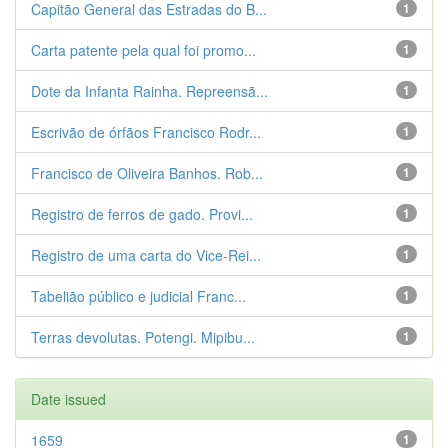
Capitão General das Estradas do B...
1
Carta patente pela qual foi promo...
1
Dote da Infanta Rainha. Repreensã...
1
Escrivão de órfãos Francisco Rodr...
1
Francisco de Oliveira Banhos. Rob...
1
Registro de ferros de gado. Provi...
1
Registro de uma carta do Vice-Rei...
1
Tabelião público e judicial Franc...
1
Terras devolutas. Potengi. Mipibu...
1
Date issued
1659
1