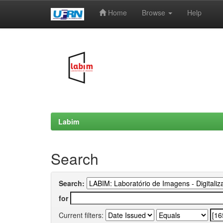
Home
Browse
Help
Skip
navigation
Labim
Search
Search:
for
Current filters: