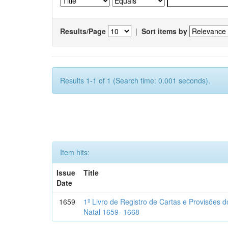
Results/Page
|
Sort items by
Results 1-1 of 1 (Search time: 0.001 seconds).
Item hits:
Issue
Title
Date
1659
1º Livro de Registro de Cartas e Provisões
Natal 1659- 1668