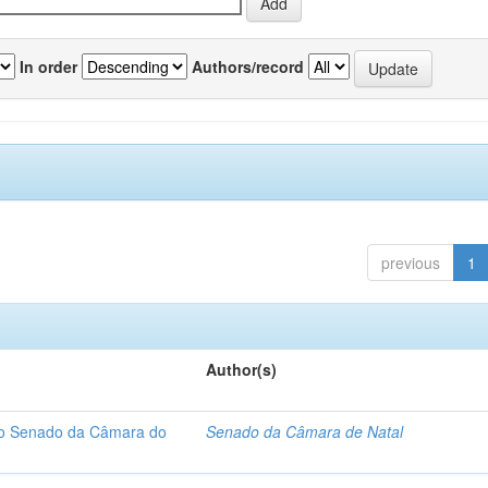
In order
Authors/record
previous
1
Author(s)
 do Senado da Câmara do
Senado da Câmara de Natal