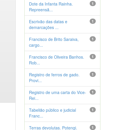
Dote da Infanta Rainha.
1
Repreensã...
Escrivão das datas e
1
demarcações ...
Francisco de Brito Saraiva,
1
cargo...
Francisco de Oliveira Banhos.
1
Rob...
Registro de ferros de gado.
1
Provi...
Registro de uma carta do Vice-
1
Rei...
Tabelião público e judicial
1
Franc...
Terras devolutas. Potengi.
1