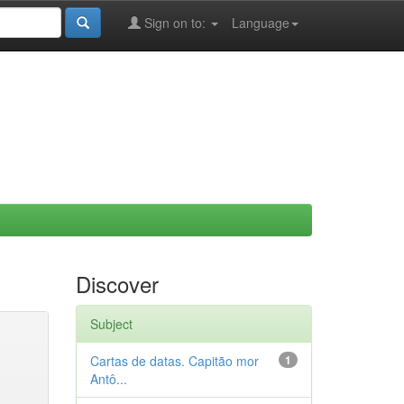
Sign on to:
Language
Discover
Subject
Cartas de datas. Capitão mor
1
Antô...