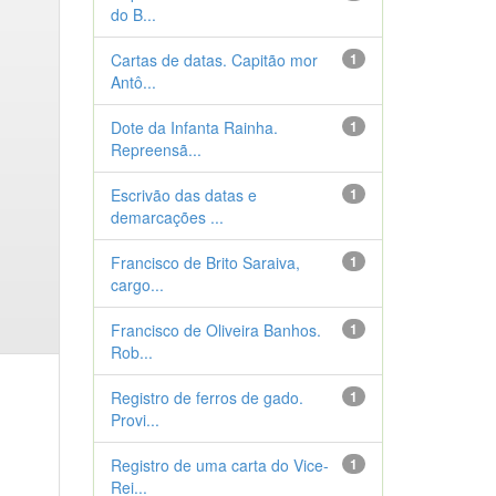
do B...
Cartas de datas. Capitão mor
1
Antô...
Dote da Infanta Rainha.
1
Repreensã...
Escrivão das datas e
1
demarcações ...
Francisco de Brito Saraiva,
1
cargo...
Francisco de Oliveira Banhos.
1
Rob...
Registro de ferros de gado.
1
Provi...
Registro de uma carta do Vice-
1
Rei...