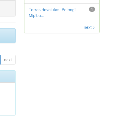
Terras devolutas. Potengi.
1
Mipibu...
next >
next