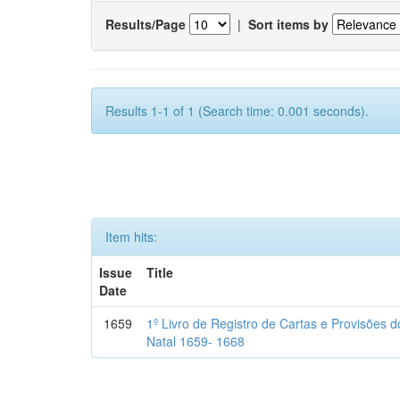
Results/Page
|
Sort items by
Results 1-1 of 1 (Search time: 0.001 seconds).
Item hits:
Issue
Title
Date
1659
1º Livro de Registro de Cartas e Provisões
Natal 1659- 1668