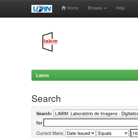
Home
Browse
Help
Skip
navigation
Labim
Search
Search:
for
Current filters: