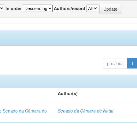
In order
Authors/record
previous
1
Author(s)
 do Senado da Câmara do
Senado da Câmara de Natal