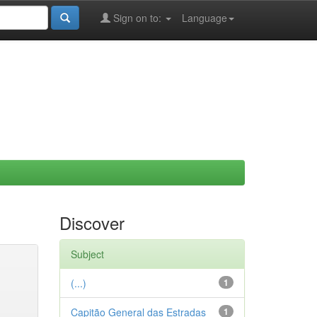
Sign on to:
Language
Discover
Subject
(...)
1
Capitão General das Estradas
1