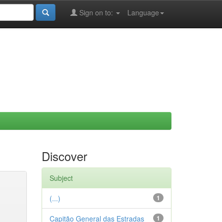
Sign on to:
Language
Discover
Subject
(...)
1
Capitão General das Estradas
1