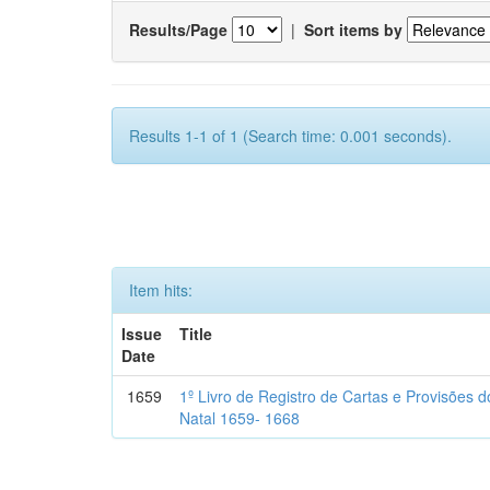
Results/Page
|
Sort items by
Results 1-1 of 1 (Search time: 0.001 seconds).
Item hits:
Issue
Title
Date
1659
1º Livro de Registro de Cartas e Provisões
Natal 1659- 1668