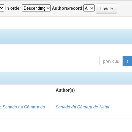
In order
Authors/record
previous
1
Author(s)
 do Senado da Câmara do
Senado da Câmara de Natal