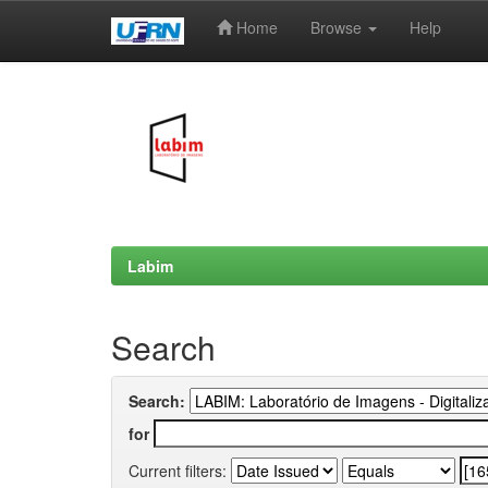
Home
Browse
Help
Skip
navigation
Labim
Search
Search:
for
Current filters: