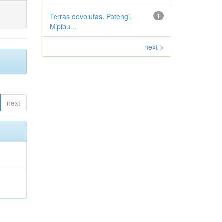
Terras devolutas. Potengi.
1
Mipibu...
next >
next