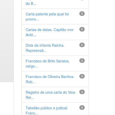
do B...
Carta patente pela qual foi
1
promo...
Cartas de datas. Capitão mor
1
Antô...
Dote da Infanta Rainha.
1
Repreensã...
Francisco de Brito Saraiva,
1
cargo...
Francisco de Oliveira Banhos.
1
Rob...
Registro de uma carta do Vice-
1
Rei...
Tabelião público e judicial
1
Franc...