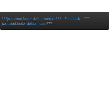
???jsp.layout.footer-default.contact???
-
Feedback
-
???
jsp.layout.footer-default.team???