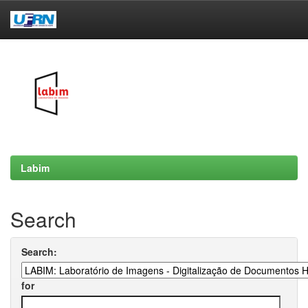
Skip
navigation
Labim
Search
Search:
for