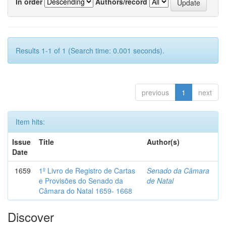
In order
Authors/record
Results 1-1 of 1 (Search time: 0.001 seconds).
previous
1
next
Item hits:
Issue
Title
Author(s)
Date
1659
1º Livro de Registro de Cartas
Senado da Câmara
e Provisões do Senado da
de Natal
Câmara do Natal 1659- 1668
Discover