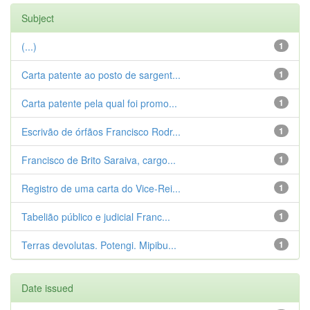
Subject
(...)
1
Carta patente ao posto de sargent...
1
Carta patente pela qual foi promo...
1
Escrivão de órfãos Francisco Rodr...
1
Francisco de Brito Saraiva, cargo...
1
Registro de uma carta do Vice-Rei...
1
Tabelião público e judicial Franc...
1
Terras devolutas. Potengi. Mipibu...
1
Date issued