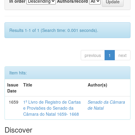
In order
Authors/record
Results 1-1 of 1 (Search time: 0.001 seconds).
previous
1
next
Item hits:
Issue
Title
Author(s)
Date
1659
1º Livro de Registro de Cartas
Senado da Câmara
e Provisões do Senado da
de Natal
Câmara do Natal 1659- 1668
Discover