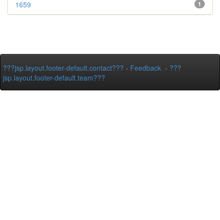
1659
1
???jsp.layout.footer-default.contact???
-
Feedback
-
???
jsp.layout.footer-default.team???