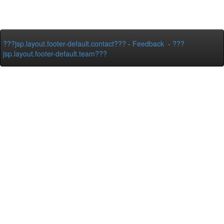
???jsp.layout.footer-default.contact???
-
Feedback
-
???
jsp.layout.footer-default.team???