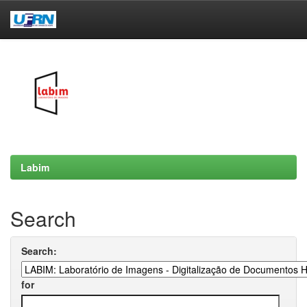
Skip
navigation
Labim
Search
Search:
for