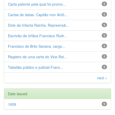
Carta patente pela qual foi promo...
1
Cartas de datas. Capitão mor Antô...
1
Dote da Infanta Rainha. Repreensã...
1
Escrivão de órfãos Francisco Rodr...
1
Francisco de Brito Saraiva, cargo...
1
Registro de uma carta do Vice-Rei...
1
Tabelião público e judicial Franc...
1
next >
Date issued
1659
1