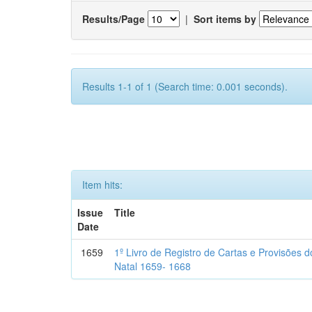
Results/Page
|
Sort items by
Results 1-1 of 1 (Search time: 0.001 seconds).
Item hits:
Issue
Title
Date
1659
1º Livro de Registro de Cartas e Provisões
Natal 1659- 1668