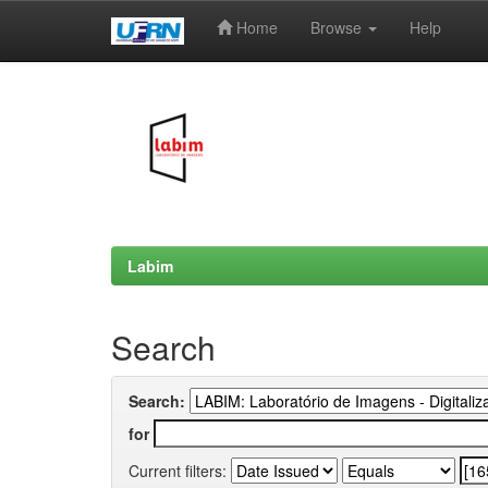
Home
Browse
Help
Skip
navigation
Labim
Search
Search:
for
Current filters: