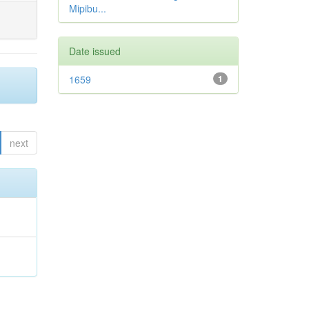
Mipibu...
Date issued
1659
1
next