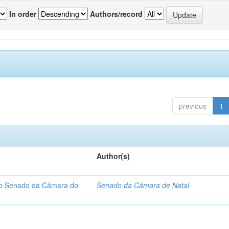
In order
Authors/record
previous
1
Author(s)
 do Senado da Câmara do
Senado da Câmara de Natal