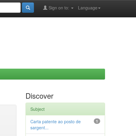
Sign on to:
Language
Discover
Subject
Carta patente ao posto de
1
sargent...