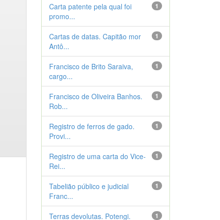
Carta patente pela qual foi
1
promo...
Cartas de datas. Capitão mor
1
Antô...
Francisco de Brito Saraiva,
1
cargo...
Francisco de Oliveira Banhos.
1
Rob...
Registro de ferros de gado.
1
Provi...
Registro de uma carta do Vice-
1
Rei...
Tabelião público e judicial
1
Franc...
Terras devolutas. Potengi.
1