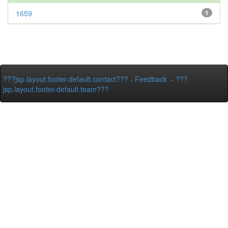
1659
1
???jsp.layout.footer-default.contact???
-
Feedback
-
???
jsp.layout.footer-default.team???