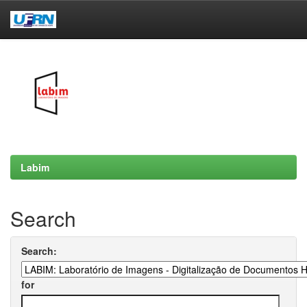
Skip
navigation
Labim
Search
Search:
for