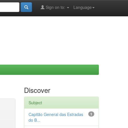
Sign on to:
Language
Discover
Subject
Capitão General das Estradas
1
do B...