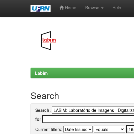
Home
Browse
Help
Skip
navigation
Labim
Search
Search:
for
Current filters: