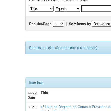
Use filters to refine the search results.
Results/Page
|
Sort items by
Results 1-1 of 1 (Search time: 0.0 seconds).
Item hits:
Issue
Title
Date
1659
1º Livro de Registro de Cartas e Provisões