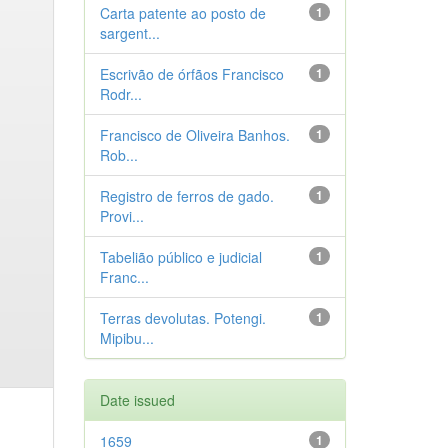
Carta patente ao posto de
1
sargent...
Escrivão de órfãos Francisco
1
Rodr...
Francisco de Oliveira Banhos.
1
Rob...
Registro de ferros de gado.
1
Provi...
Tabelião público e judicial
1
Franc...
Terras devolutas. Potengi.
1
Mipibu...
Date issued
1659
1