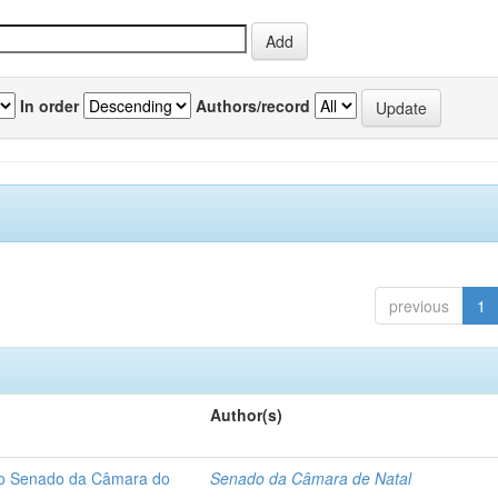
In order
Authors/record
previous
1
Author(s)
 do Senado da Câmara do
Senado da Câmara de Natal