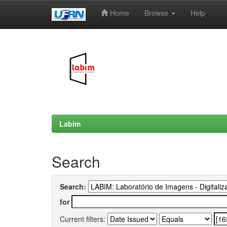
Home
Browse
Help
Skip
navigation
Labim
Search
Search:
for
Current filters: