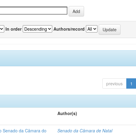
In order
Authors/record
previous
1
Author(s)
 do Senado da Câmara do
Senado da Câmara de Natal