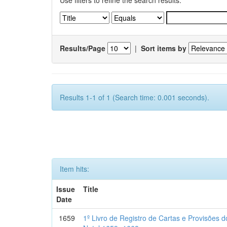
Use filters to refine the search results.
Results/Page
|
Sort items by
Results 1-1 of 1 (Search time: 0.001 seconds).
Item hits:
Issue
Title
Date
1659
1º Livro de Registro de Cartas e Provisões