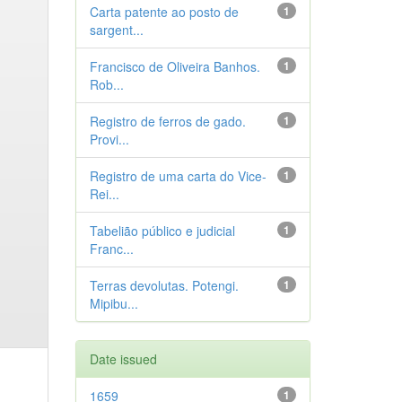
Carta patente ao posto de
1
sargent...
Francisco de Oliveira Banhos.
1
Rob...
Registro de ferros de gado.
1
Provi...
Registro de uma carta do Vice-
1
Rei...
Tabelião público e judicial
1
Franc...
Terras devolutas. Potengi.
1
Mipibu...
Date issued
1659
1