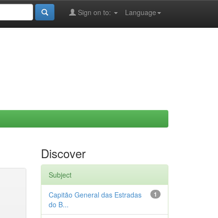
Sign on to:
Language
Discover
Subject
Capitão General das Estradas
1
do B...