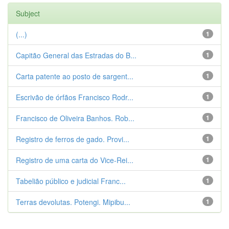
Subject
(...)
1
Capitão General das Estradas do B...
1
Carta patente ao posto de sargent...
1
Escrivão de órfãos Francisco Rodr...
1
Francisco de Oliveira Banhos. Rob...
1
Registro de ferros de gado. Provi...
1
Registro de uma carta do Vice-Rei...
1
Tabelião público e judicial Franc...
1
Terras devolutas. Potengi. Mipibu...
1