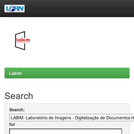
Skip
navigation
Labim
Search
Search:
for