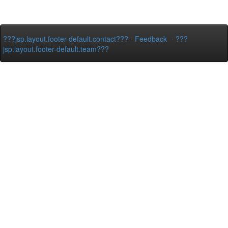
???jsp.layout.footer-default.contact???
-
Feedback
-
???
jsp.layout.footer-default.team???