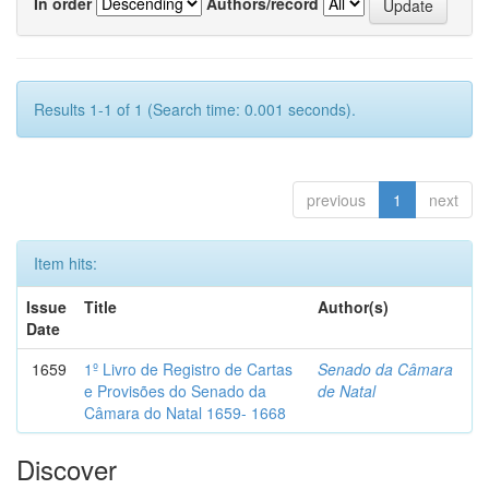
In order
Authors/record
Results 1-1 of 1 (Search time: 0.001 seconds).
previous
1
next
Item hits:
Issue
Title
Author(s)
Date
1659
1º Livro de Registro de Cartas
Senado da Câmara
e Provisões do Senado da
de Natal
Câmara do Natal 1659- 1668
Discover