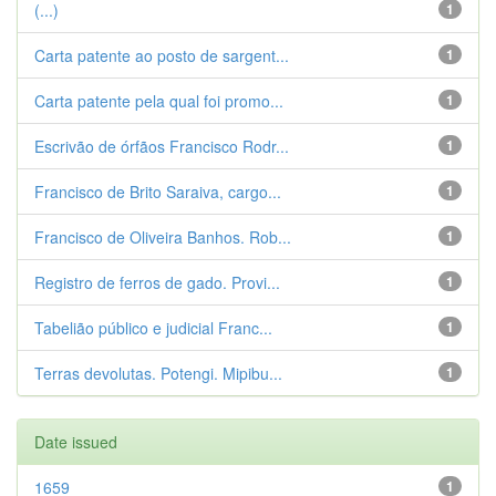
(...)
1
Carta patente ao posto de sargent...
1
Carta patente pela qual foi promo...
1
Escrivão de órfãos Francisco Rodr...
1
Francisco de Brito Saraiva, cargo...
1
Francisco de Oliveira Banhos. Rob...
1
Registro de ferros de gado. Provi...
1
Tabelião público e judicial Franc...
1
Terras devolutas. Potengi. Mipibu...
1
Date issued
1659
1