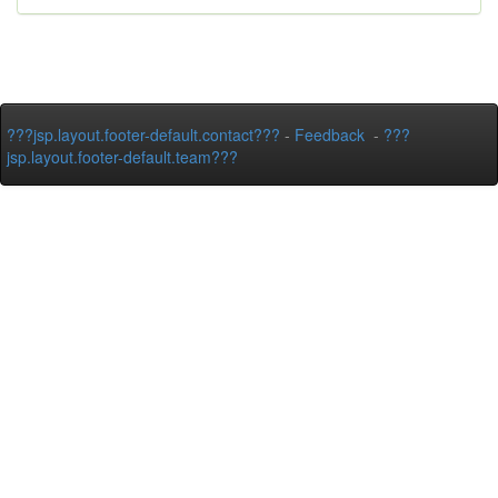
???jsp.layout.footer-default.contact???
-
Feedback
-
???
jsp.layout.footer-default.team???