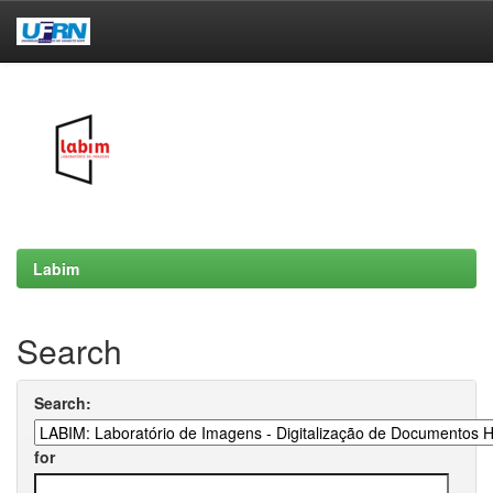
Skip
navigation
Labim
Search
Search:
for