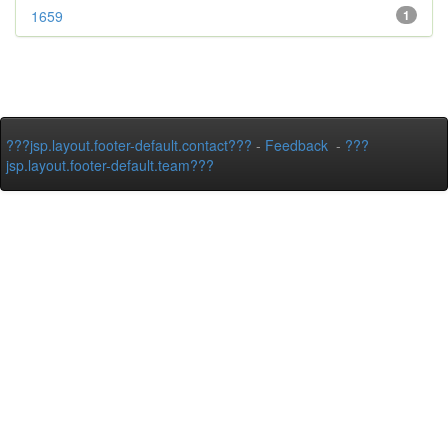
1659
1
???jsp.layout.footer-default.contact???
-
Feedback
-
???
jsp.layout.footer-default.team???