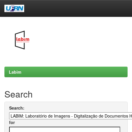
Skip
navigation
Labim
Search
Search:
for