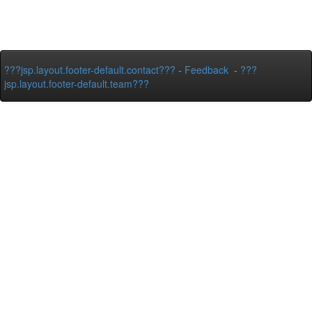
???jsp.layout.footer-default.contact???
-
Feedback
-
???
jsp.layout.footer-default.team???