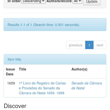
In order
Authors/record
Results 1-1 of 1 (Search time: 0.001 seconds).
previous
1
next
Item hits:
Issue
Title
Author(s)
Date
1659
1º Livro de Registro de Cartas
Senado da Câmara
e Provisões do Senado da
de Natal
Câmara do Natal 1659- 1668
Discover