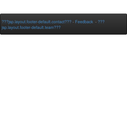
???jsp.layout.footer-default.contact???
-
Feedback
-
???
jsp.layout.footer-default.team???