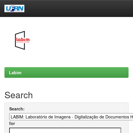
Skip
navigation
Labim
Search
Search:
for