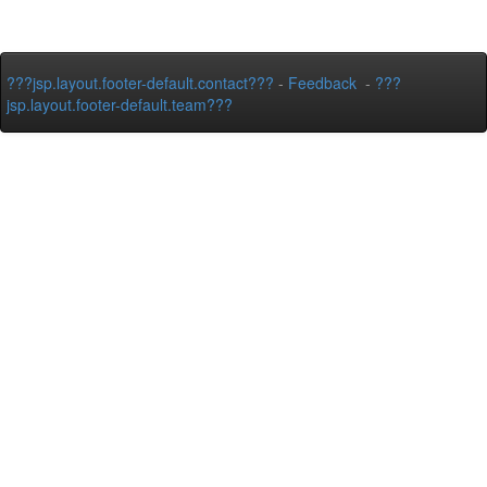
???jsp.layout.footer-default.contact???
-
Feedback
-
???
jsp.layout.footer-default.team???