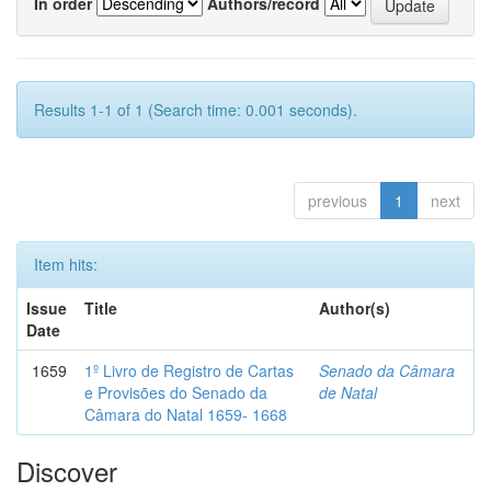
In order
Authors/record
Results 1-1 of 1 (Search time: 0.001 seconds).
previous
1
next
Item hits:
Issue
Title
Author(s)
Date
1659
1º Livro de Registro de Cartas
Senado da Câmara
e Provisões do Senado da
de Natal
Câmara do Natal 1659- 1668
Discover