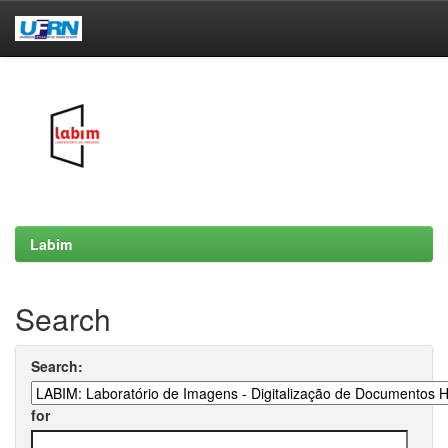
Skip
navigation
Labim
Search
Search:
for