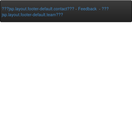
???jsp.layout.footer-default.contact???
-
Feedback
-
???
jsp.layout.footer-default.team???