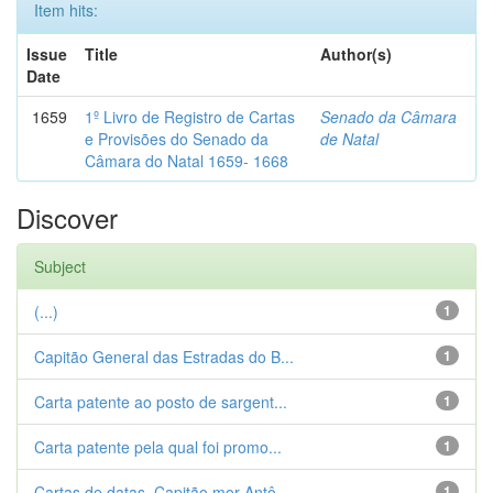
Item hits:
Issue
Title
Author(s)
Date
1659
1º Livro de Registro de Cartas
Senado da Câmara
e Provisões do Senado da
de Natal
Câmara do Natal 1659- 1668
Discover
Subject
(...)
1
Capitão General das Estradas do B...
1
Carta patente ao posto de sargent...
1
Carta patente pela qual foi promo...
1
Cartas de datas. Capitão mor Antô...
1