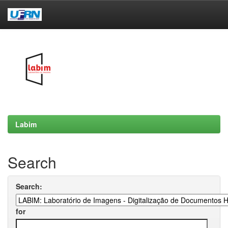
Skip
navigation
Labim
Search
Search:
for