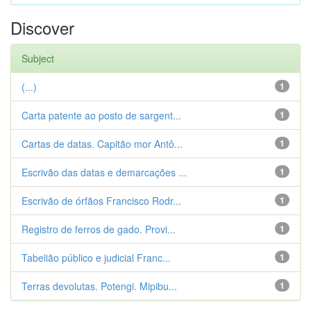
Discover
Subject
(...)
1
Carta patente ao posto de sargent...
1
Cartas de datas. Capitão mor Antô...
1
Escrivão das datas e demarcações ...
1
Escrivão de órfãos Francisco Rodr...
1
Registro de ferros de gado. Provi...
1
Tabelião público e judicial Franc...
1
Terras devolutas. Potengi. Mipibu...
1