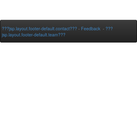
???jsp.layout.footer-default.contact???
-
Feedback
-
???
jsp.layout.footer-default.team???