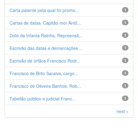
Carta patente pela qual foi promo...
1
Cartas de datas. Capitão mor Antô...
1
Dote da Infanta Rainha. Repreensã...
1
Escrivão das datas e demarcações ...
1
Escrivão de órfãos Francisco Rodr...
1
Francisco de Brito Saraiva, cargo...
1
Francisco de Oliveira Banhos. Rob...
1
Tabelião público e judicial Franc...
1
next >