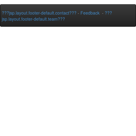
???jsp.layout.footer-default.contact???
-
Feedback
-
???
jsp.layout.footer-default.team???