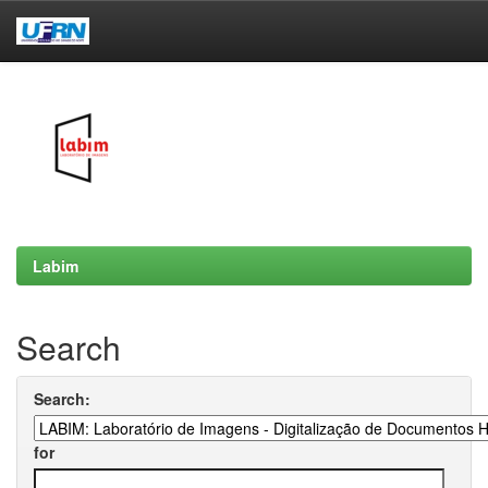
Skip
navigation
Labim
Search
Search:
for