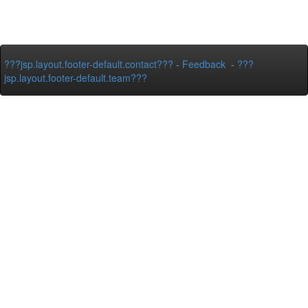
???jsp.layout.footer-default.contact???
-
Feedback
-
???
jsp.layout.footer-default.team???