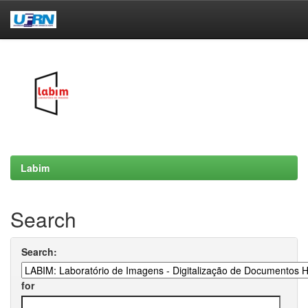
Skip
navigation
Labim
Search
Search:
for