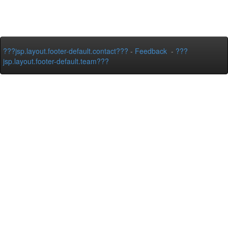
???jsp.layout.footer-default.contact???
-
Feedback
-
???
jsp.layout.footer-default.team???