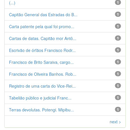
(...)
1
Capitão General das Estradas do B...
1
Carta patente pela qual foi promo...
1
Cartas de datas. Capitão mor Antô...
1
Escrivão de órfãos Francisco Rodr...
1
Francisco de Brito Saraiva, cargo...
1
Francisco de Oliveira Banhos. Rob...
1
Registro de uma carta do Vice-Rei...
1
Tabelião público e judicial Franc...
1
Terras devolutas. Potengi. Mipibu...
1
next >